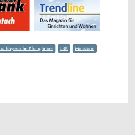
d Bayerische Kleingärtner
LBK
Ministerin