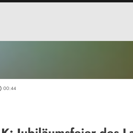
utline
00:44
BK: Jubiläumsfeier des 