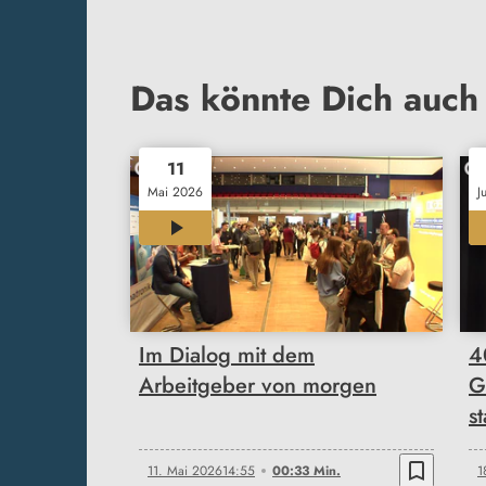
Das könnte Dich auch 
11
Mai 2026
J
00:33
Im Dialog mit dem
4
Arbeitgeber von morgen
G
st
bookmark_border
11. Mai 2026
14:55
00:33 Min.
1