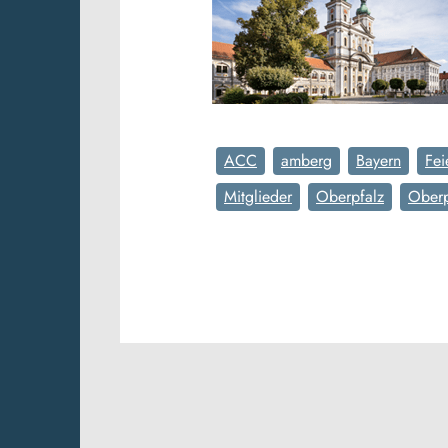
ACC
amberg
Bayern
Fei
Mitglieder
Oberpfalz
Oberp