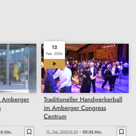
12
Feb. 2026
00:34
e Amberger
Traditioneller Handwerkerball
m
im Amberger Congress
Centrum
bookmark_border
bookmark_border
6 Min.
12. Feb. 2026
16:54
00:34 Min.