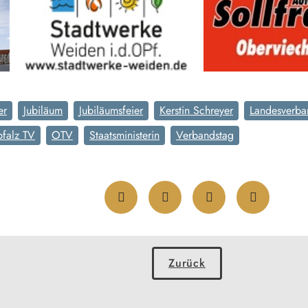
er
Jubiläum
Jubiläumsfeier
Kerstin Schreyer
Landesverban
falz TV
OTV
Staatsministerin
Verbandstag
Zurück