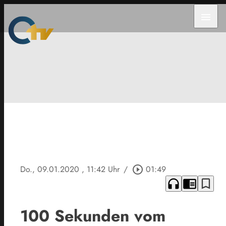
menu
Do., 09.01.2020
, 11:42 Uhr
/
play_circle_outline
01:49
headphones
chrome_reader_mode
bookmark_border
100 Sekunden vom