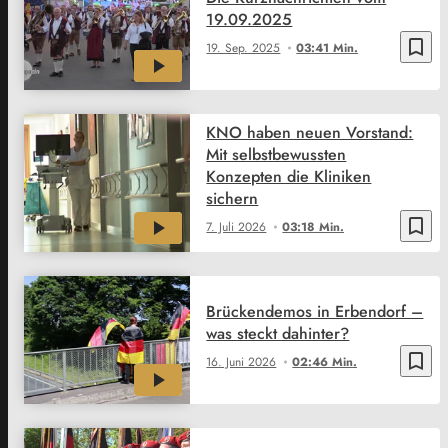
19.09.2025
bookmark_border
19. Sep. 2025
03:41 Min.
KNO haben neuen Vorstand:
Mit selbstbewussten
Konzepten die Kliniken
sichern
bookmark_border
7. Juli 2026
03:18 Min.
Brückendemos in Erbendorf –
was steckt dahinter?
bookmark_border
16. Juni 2026
02:46 Min.