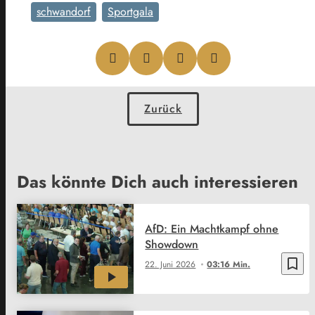
schwandorf
Sportgala
Zurück
Das könnte Dich auch interessieren
AfD: Ein Machtkampf ohne
Showdown
bookmark_border
22. Juni 2026
03:16 Min.