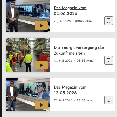
Das Magazin vom
02.06.2026
bookmark_border
2. Juni 2026
22:50 Min.
Die Energieversorgung der
Zukunft meistern
bookmark_border
13. Mai 2026
03:53 Min.
Das Magazin vom
12.05.2026
bookmark_border
12. Mai 2026
23:58 Min.