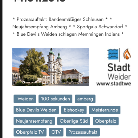
* Prozessauftakt: Bandenmäßiges Schleusen * *
Neujahrsempfang Amberg * * Sportgala Schwandorf *
* Blue Devils Weiden schlagen Memmingen Indians *
Weiden
100 sekunden
amberg
Blue Devils Weiden
Eishockey
Meisterrunde
Neujahrsempfang
Oberliga Süd
Oberpfalz
Oberpfalz TV
OTV
Prozessauftakt