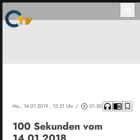
menu
headphones
chrome_reader_mode
bookmark_border
Mo., 14.01.2019
, 12:21 Uhr
/
play_circle_outline
01:50
100 Sekunden vom
14.01.2018