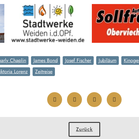
arly Chaplin
James Bond
Josef Fischer
Jubiläum
Kinoge
iktoria Lorenz
Zeitreise
Zurück