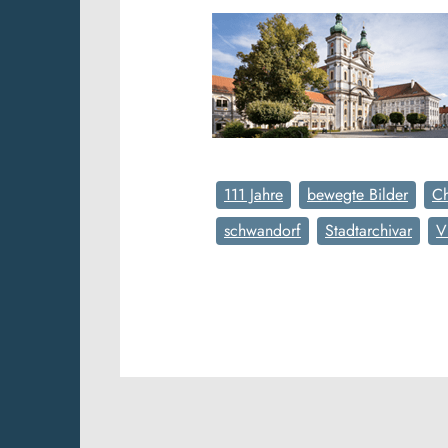
111 Jahre
bewegte Bilder
Ch
schwandorf
Stadtarchivar
V