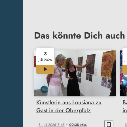
Das könnte Dich auch 
3
Juli 2026
J
00:38
Künstlerin aus Lousiana zu
B
Gast in der Oberpfalz
i
bookmark_border
3. Juli 2026
13:45
00:38 Min.
1