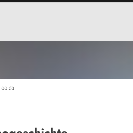
e
00:53
nogeschichte