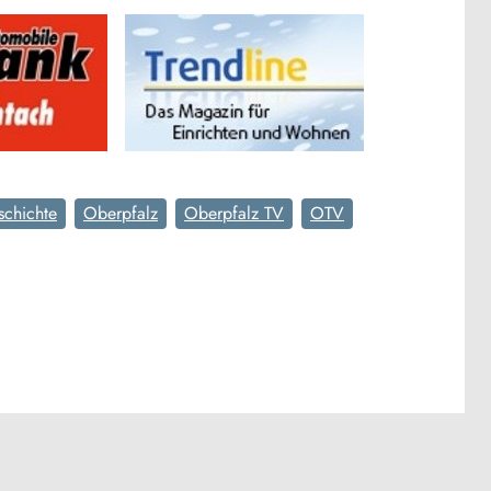
schichte
Oberpfalz
Oberpfalz TV
OTV