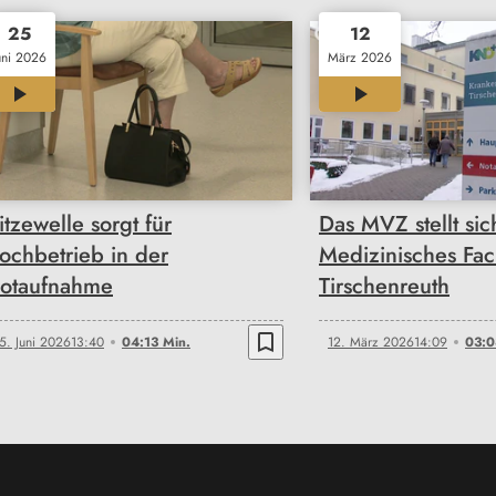
25
12
uni 2026
März 2026
04:13
03:08
itzewelle sorgt für
Das MVZ stellt sic
ochbetrieb in der
Medizinisches Fac
otaufnahme
Tirschenreuth
bookmark_border
5. Juni 2026
13:40
04:13 Min.
12. März 2026
14:09
03:0