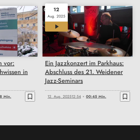
12
Aug. 2025
00:45
h vor:
Ein Jazzkonzert im Parkhaus:
hwissen in
Abschluss des 21. Weidener
Jazz-Seminars
bookmark_border
bookmark_border
8 Min.
12. Aug. 2025
12:54
00:45 Min.