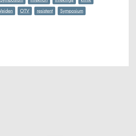
eiden
OTV
resistent
Symposium