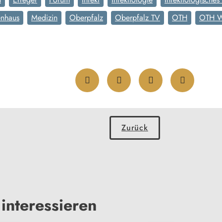
enhaus
Medizin
Oberpfalz
Oberpfalz TV
OTH
OTH W
Zurück
interessieren