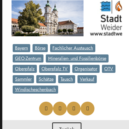
Bayern
Börse
Fachlicher Austausch
GEO-Zentrum
Mineralien- und Fossilienbörse
Oberpfalz
Oberpfalz TV
Organisator
OTV
Sammler
Schätze
Tausch
Verkauf
Windischeschenbach