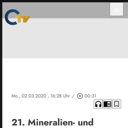
menu
Mo., 02.03.2020
, 16:28 Uhr
/
play_circle_outline
00:31
headphones
chrome_reader_mode
bookmark_border
21. Mineralien- und