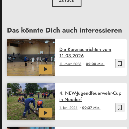
Zurück
Das könnte Dich auch interessieren
Die Kurznachrichten vom
11.03.2026
bookmark_border
11. März 2026
02:00 Min.
4. NEW-Jugendfeuerwehr-Cup
in Neudorf
bookmark_border
1. Juni 2026
00:27 Min.