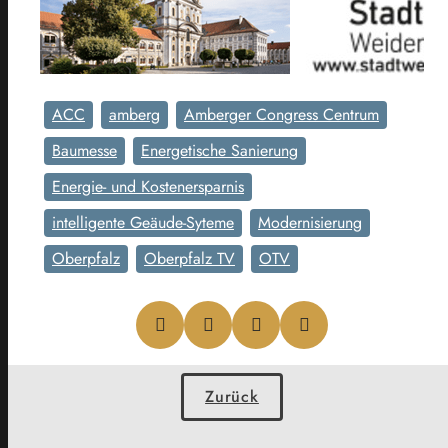
ACC
amberg
Amberger Congress Centrum
Baumesse
Energetische Sanierung
Energie- und Kostenersparnis
intelligente Geäude-Syteme
Modernisierung
Oberpfalz
Oberpfalz TV
OTV
Zurück