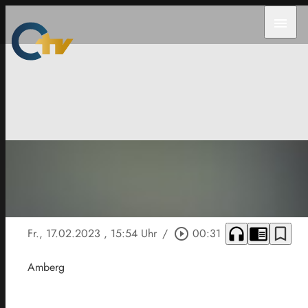
menu
headphones
chrome_reader_mode
bookmark_border
Fr., 17.02.2023
, 15:54 Uhr
/
play_circle_outline
00:31
Amberg