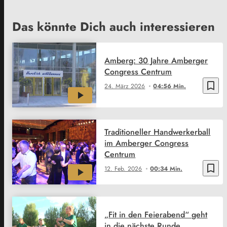
Das könnte Dich auch interessieren
Amberg: 30 Jahre Amberger
Congress Centrum
bookmark_border
24. März 2026
04:56 Min.
Traditioneller Handwerkerball
im Amberger Congress
Centrum
bookmark_border
12. Feb. 2026
00:34 Min.
„Fit in den Feierabend“ geht
in die nächste Runde