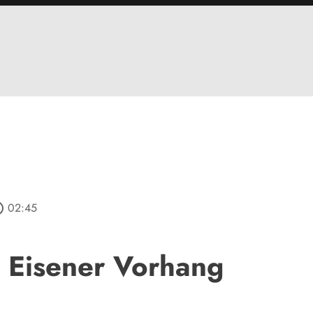
utline
02:45
l Eisener Vorhang