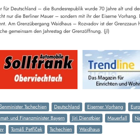
r für Deutschland – die Bundesrepublik wurde 70 Jahre alt und der
cht nur die Berliner Mauer – sondern mit ihr der Eiserne Vorhang.
nnt. Am Grenzübergang Waidhaus – Rozvadov ist der Grenzzaun h
sche gemeinsam den Jahrestag der Grenzöffnung. (jl)
enminister Tschechien
Deutschland
Eiserner Vorhang
Eur
mat- und Finanzminister Bayern
Jiri Dienstbier
Mauerfall
Na
ov
Tomáš Petříček
Tschechien
Waidhaus