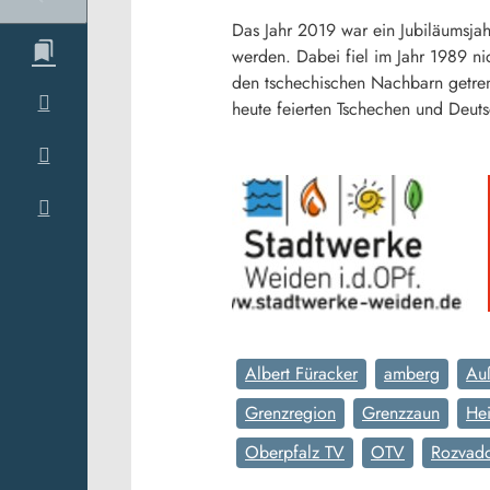
Das Jahr 2019 war ein Jubiläumsjah
werden. Dabei fiel im Jahr 1989 ni
den tschechischen Nachbarn getre
heute feierten Tschechen und Deut
Albert Füracker
amberg
Auß
Grenzregion
Grenzzaun
Hei
Oberpfalz TV
OTV
Rozvad