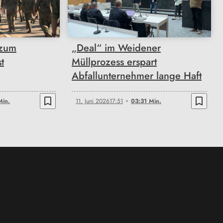
03:31
 zum
„Deal“ im Weidener
t
Müllprozess erspart
Abfallunternehmer lange Haft
bookmark_border
bookmark_border
Min.
11. Juni 2026
17:51
03:31 Min.