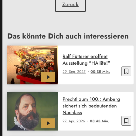
Zurück
Das könnte Dich auch interessieren
Ralf Fütterer eröffnet
Ausstellung "HAIlife!"
bookmark_border
29. Sep. 2025
00:35 Min.
Prechtl zum 100.: Amberg
sichert sich bedeutenden
Nachlass
bookmark_border
27. Apr. 2026
03:45 Min.