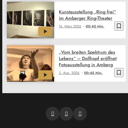
Kunstausstellung „Ring frei“
im Amberger Ring-Theater
bookmark_border
16. März 2026
00:42 Min.
„Vom breiten Spektrum des
Lebens“ – Dollhopf eröffnet
Fotoausstellung in Amberg
bookmark_border
3. Aug. 2026
00:45 Min.