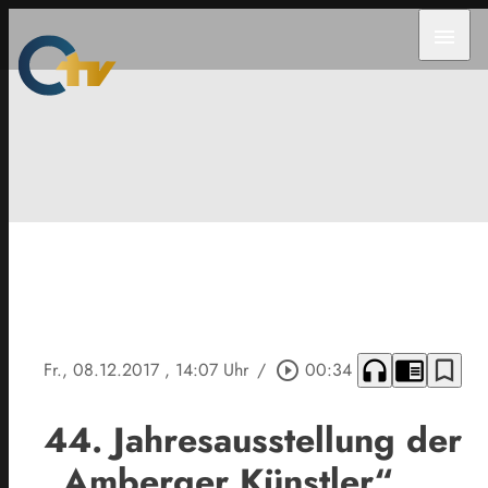
menu
headphones
chrome_reader_mode
bookmark_border
Fr., 08.12.2017
, 14:07 Uhr
/
play_circle_outline
00:34
44. Jahresausstellung der
„Amberger Künstler“