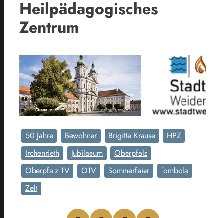
Heilpädagogisches
Zentrum
50 Jahre
Bewohner
Brigitte Krause
HPZ
Irchenrieth
Jubilaeum
Oberpfalz
Oberpfalz TV
OTV
Sommerfeier
Tombola
Zelt