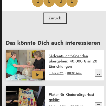
Zurück
Das könnte Dich auch interessieren
"Adventslicht"-Spenden
übergeben: 40.000 € an 20
Einrichtungen
bookmark_border
3. Juli 2026
00:33 Min.
Plakat für Kinderbürgerfest
gekürt