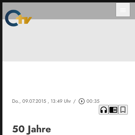
menu
Do., 09.07.2015
, 13:49 Uhr
/
play_circle_outline
00:35
headphones
chrome_reader_mode
bookmark_border
50 Jahre