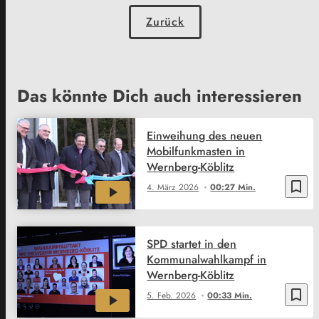
Zurück
Das könnte Dich auch interessieren
Einweihung des neuen
Mobilfunkmasten in
Wernberg-Köblitz
bookmark_border
4. März 2026
00:27 Min.
SPD startet in den
Kommunalwahlkampf in
Wernberg-Köblitz
bookmark_border
5. Feb. 2026
00:33 Min.