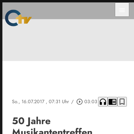
menu
headphones
chrome_reader_mode
bookmark_border
So., 16.07.2017
, 07:31 Uhr
/
play_circle_outline
03:03
50 Jahre
Musikantentreffen