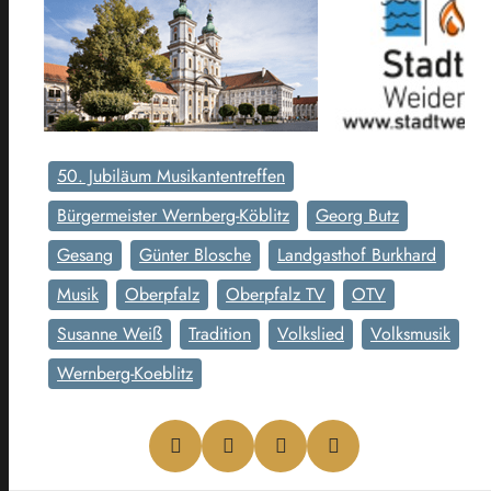
50. Jubiläum Musikantentreffen
Bürgermeister Wernberg-Köblitz
Georg Butz
Gesang
Günter Blosche
Landgasthof Burkhard
Musik
Oberpfalz
Oberpfalz TV
OTV
Susanne Weiß
Tradition
Volkslied
Volksmusik
Wernberg-Koeblitz