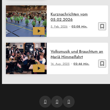
Kurznachrichten vom
05.02.2026
bookmark_border
5. Feb. 2026
02:08 Min.
Volksmusik und Brauchtum an
Mariä Himmelfahrt
bookmark_border
14. Aug. 2025
02:46 Min.