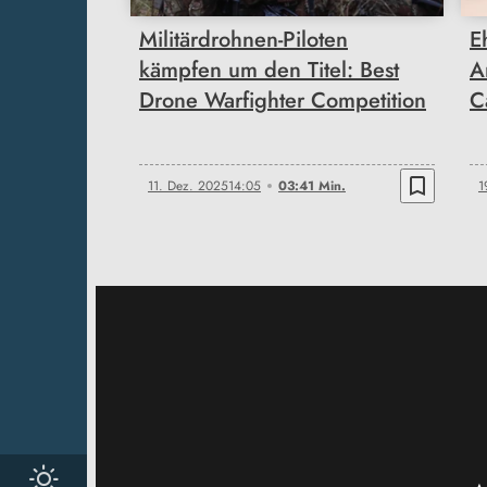
Militärdrohnen-Piloten
E
kämpfen um den Titel: Best
A
Drone Warfighter Competition
C
bookmark_border
11. Dez. 2025
14:05
03:41 Min.
1