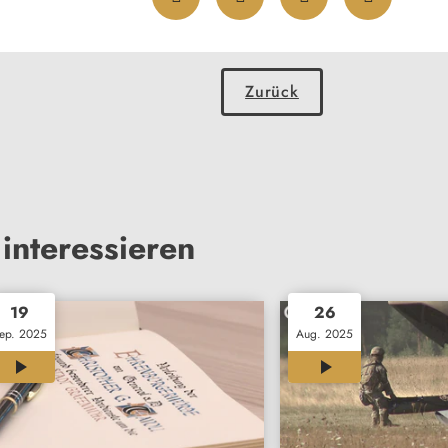
Zurück
interessieren
19
26
ep. 2025
Aug. 2025
02:37
03:05