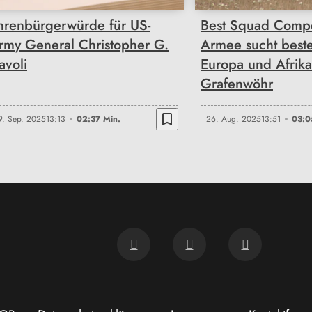
hrenbürgerwürde für US-
Best Squad Compet
rmy General Christopher G.
Armee sucht best
avoli
Europa und Afrika
Grafenwöhr
bookmark_border
9. Sep. 2025
13:13
02:37 Min.
26. Aug. 2025
13:51
03:0