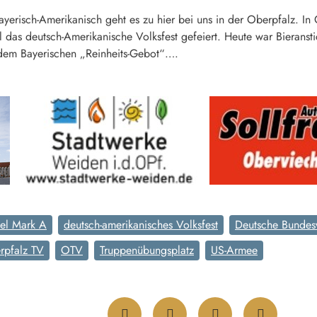
ayerisch-Amerikanisch geht es zu hier bei uns in der Oberpfalz. 
l das deutsch-Amerikanische Volksfest gefeiert. Heute war Bieranst
dem Bayerischen „Reinheits-Gebot“….
el Mark A
deutsch-amerikanisches Volksfest
Deutsche Bundes
rpfalz TV
OTV
Truppenübungsplatz
US-Armee