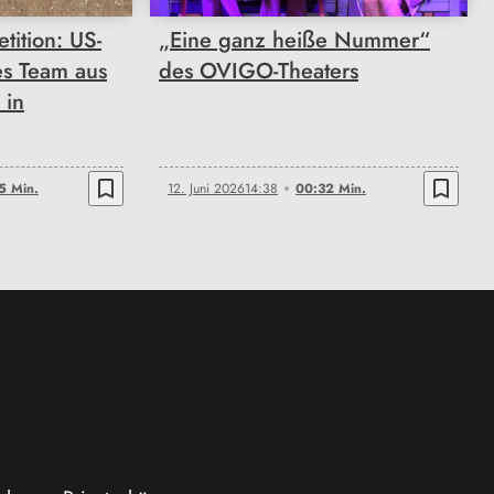
ition: US-
„Eine ganz heiße Nummer“
es Team aus
des OVIGO-Theaters
 in
bookmark_border
bookmark_border
5 Min.
12. Juni 2026
14:38
00:32 Min.