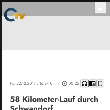
menu
headphones
chrome_reader_mode
bookmark_border
Fr., 22.12.2017
, 16:34 Uhr
/
play_circle_outline
00:25
58 Kilometer-Lauf durch
Schwandorf