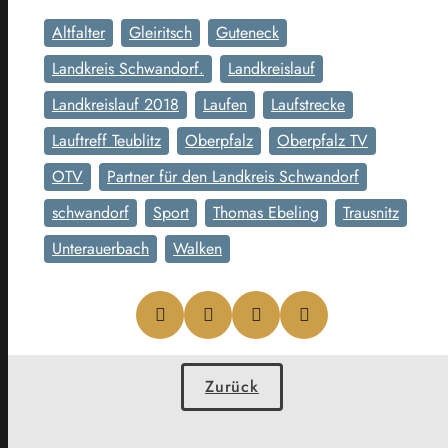
Altfalter
Gleiritsch
Guteneck
Landkreis Schwandorf.
Landkreislauf
Landkreislauf 2018
Laufen
Laufstrecke
Lauftreff Teublitz
Oberpfalz
Oberpfalz TV
OTV
Partner für den Landkreis Schwandorf
schwandorf
Sport
Thomas Ebeling
Trausnitz
Unterauerbach
Walken
Zurück