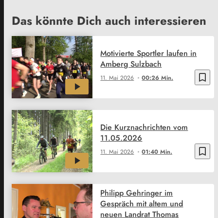
Das könnte Dich auch interessieren
Motivierte Sportler laufen in
Amberg Sulzbach
bookmark_border
11. Mai 2026
00:26 Min.
Die Kurznachrichten vom
11.05.2026
bookmark_border
11. Mai 2026
01:40 Min.
Philipp Gehringer im
Gespräch mit altem und
neuen Landrat Thomas