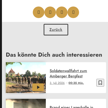
Zurück
Das könnte Dich auch interessieren
Soldatenwallfahrt zum
Amberger Bergfest
bookmark_border
3. Juli 2026
00:35 Min.
Brand einer Lagerhalle in