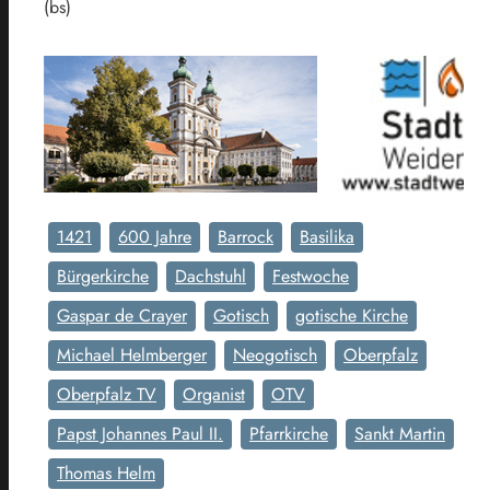
(bs)
1421
600 Jahre
Barrock
Basilika
Bürgerkirche
Dachstuhl
Festwoche
Gaspar de Crayer
Gotisch
gotische Kirche
Michael Helmberger
Neogotisch
Oberpfalz
Oberpfalz TV
Organist
OTV
Papst Johannes Paul II.
Pfarrkirche
Sankt Martin
Thomas Helm