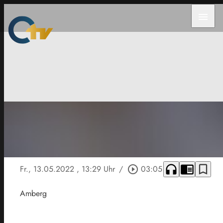
menu
headphones
chrome_reader_mode
bookmark_border
Fr., 13.05.2022
, 13:29 Uhr
/
play_circle_outline
03:05
Amberg