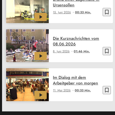
Ursensollen
bookmark_border
15. Juni 2026
00:33 Min.
Die Kurznachrichten vom
08.06.2026
bookmark_border
8. Juni 2026
01:46 Min.
Im Dialog mit dem
Arbeitgeber von morgen
bookmark_border
11. Mai 2026
00:33 Min.