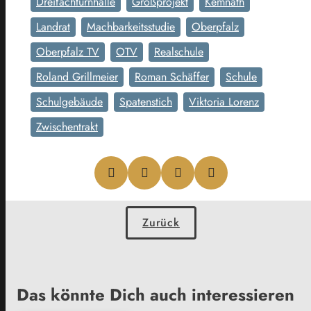
Dreifachturnhalle
Großprojekt
Kemnath
Landrat
Machbarkeitsstudie
Oberpfalz
Oberpfalz TV
OTV
Realschule
Roland Grillmeier
Roman Schäffer
Schule
Schulgebäude
Spatenstich
Viktoria Lorenz
Zwischentrakt
Zurück
Das könnte Dich auch interessieren