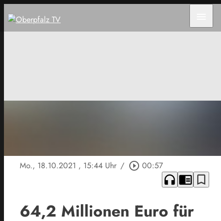
menu
Mo., 18.10.2021
, 15:44 Uhr
/
play_circle_outline
00:57
headphones
chrome_reader_mode
bookmark_border
64,2 Millionen Euro für