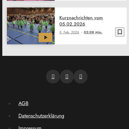
Kurznachrichten vom
05.02.2026
bookmark_border
5. Feb. 2026
02:08 Min.
AGB
Datenschutzerklärung
Impressum