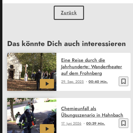
Zurück
Das könnte Dich auch interessieren
Eine Reise durch die
Jahrhunderte: Wandertheater
auf dem Frohnberg
bookmark_border
29. Sep. 2025
00:40 Min.
Chemieunfall als
Übungsszenario in Hahnbach
bookmark_border
17. Juni 2026
00:39 Min.