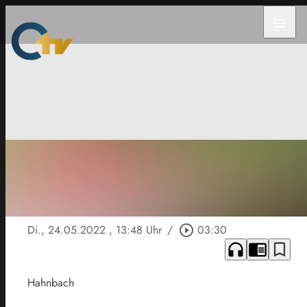
menu
Di., 24.05.2022
, 13:48 Uhr
/
play_circle_outline
03:30
headphones
chrome_reader_mode
bookmark_border
Hahnbach