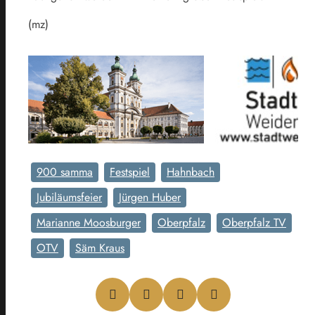
(mz)
900 samma
Festspiel
Hahnbach
Jubiläumsfeier
Jürgen Huber
Marianne Moosburger
Oberpfalz
Oberpfalz TV
OTV
Säm Kraus