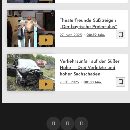
Theaterfreunde Süß zeigen
„Der bayrische Protectulus“
bookmark_border
27. Nov. 2025
00:39 Min.
Verkehrsunfall auf der Süßer
Höhe – Drei Verletzte und
hoher Sachschaden
bookmark_border
7. Okt. 2025
00:30 Min.