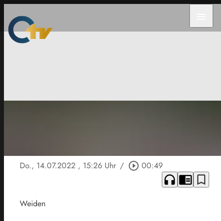
menu
Do., 14.07.2022
, 15:26 Uhr
/
play_circle_outline
00:49
headphones
chrome_reader_mode
bookmark_border
Weiden