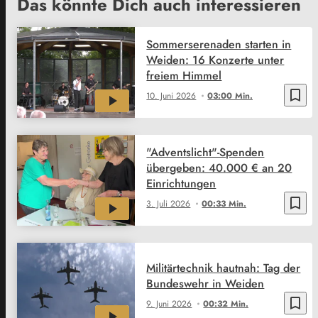
Das könnte Dich auch interessieren
Sommerserenaden starten in
Weiden: 16 Konzerte unter
freiem Himmel
bookmark_border
10. Juni 2026
03:00 Min.
"Adventslicht"-Spenden
übergeben: 40.000 € an 20
Einrichtungen
bookmark_border
3. Juli 2026
00:33 Min.
Militärtechnik hautnah: Tag der
Bundeswehr in Weiden
bookmark_border
9. Juni 2026
00:32 Min.