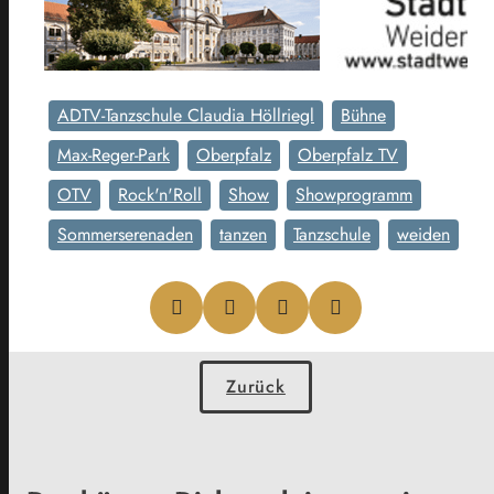
ADTV-Tanzschule Claudia Höllriegl
Bühne
Max-Reger-Park
Oberpfalz
Oberpfalz TV
OTV
Rock'n'Roll
Show
Showprogramm
Sommerserenaden
tanzen
Tanzschule
weiden
Zurück