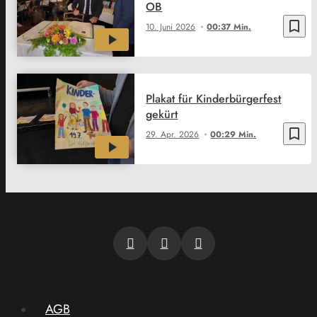
OB
bookmark_border
10. Juni 2026
00:37 Min.
Plakat für Kinderbürgerfest
gekürt
bookmark_border
29. Apr. 2026
00:29 Min.
AGB