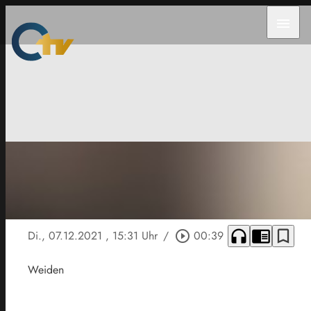
menu
headphones
chrome_reader_mode
bookmark_border
Di., 07.12.2021
, 15:31 Uhr
/
play_circle_outline
00:39
Weiden