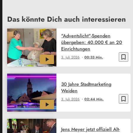
Das könnte Dich auch interessieren
"Adventslicht"-Spenden
übergeben: 40.000 € an 20
Einrichtungen
bookmark_border
3. Juli 2026
00:33 Min.
30 Jahre Stadtmarketing
Weiden
bookmark_border
3. Juli 2026
02:44 Min.
Jens Meyer jetzt offiziell Alt-