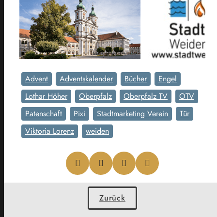
Advent
Adventskalender
Bücher
Engel
Lothar Höher
Oberpfalz
Oberpfalz TV
OTV
Patenschaft
Pixi
Stadtmarketing Verein
Tür
Viktoria Lorenz
weiden
Zurück