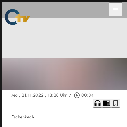
menu
Mo., 21.11.2022
, 13:28 Uhr
/
play_circle_outline
00:34
headphones
chrome_reader_mode
bookmark_border
Eschenbach