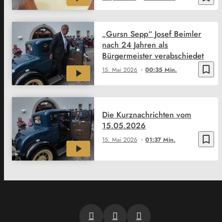
„Gursn Sepp“ Josef Beimler
nach 24 Jahren als
Bürgermeister verabschiedet
bookmark_border
15. Mai 2026
00:35 Min.
Die Kurznachrichten vom
15.05.2026
bookmark_border
15. Mai 2026
01:37 Min.