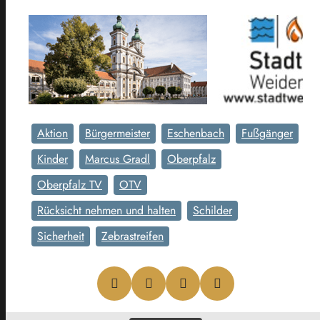
Aktion
Bürgermeister
Eschenbach
Fußgänger
Kinder
Marcus Gradl
Oberpfalz
Oberpfalz TV
OTV
Rücksicht nehmen und halten
Schilder
Sicherheit
Zebrastreifen