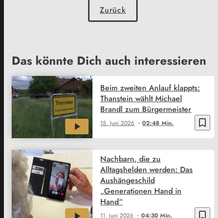
Zurück
Das könnte Dich auch interessieren
Beim zweiten Anlauf klappts:
Thanstein wählt Michael
Brandl zum Bürgermeister
bookmark_border
15. Juni 2026
02:48 Min.
Nachbarn, die zu
Alltagshelden werden: Das
Aushängeschild
„Generationen Hand in
Hand“
bookmark_border
11. Juni 2026
04:30 Min.