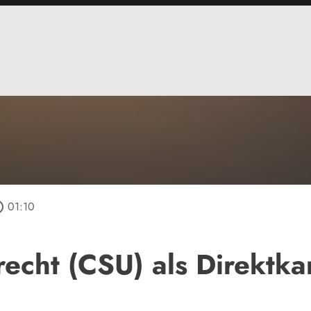
utline
01:10
echt (CSU) als Direktka