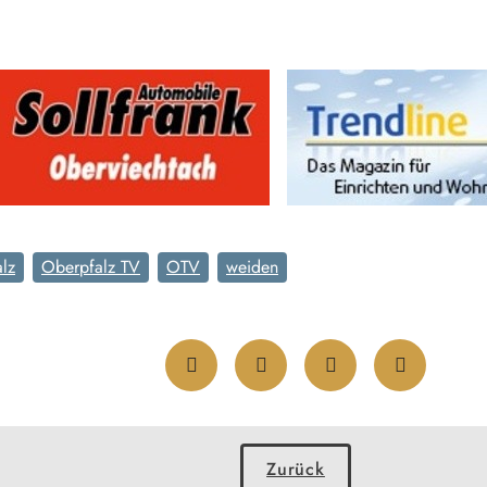
lz
Oberpfalz TV
OTV
weiden
Zurück