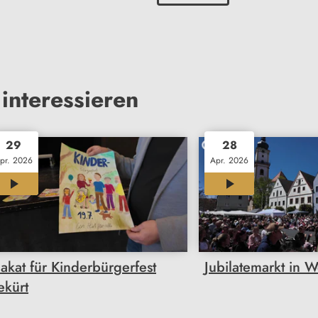
interessieren
29
28
pr. 2026
Apr. 2026
00:29
00:34
lakat für Kinderbürgerfest
Jubilatemarkt in 
ekürt