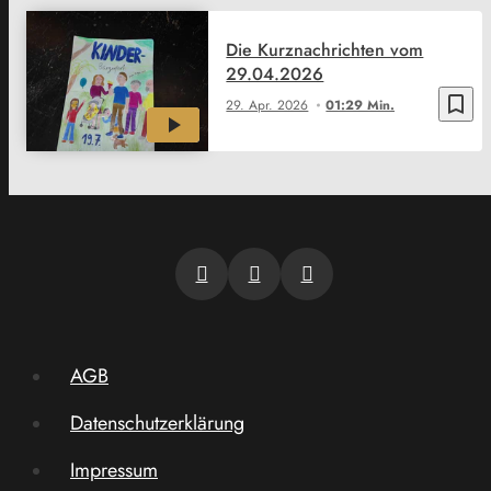
Die Kurznachrichten vom
29.04.2026
bookmark_border
29. Apr. 2026
01:29 Min.
AGB
Datenschutzerklärung
Impressum