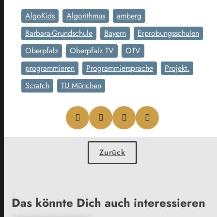
AlgoKids
Algorithmus
amberg
Barbara-Grundschule
Bayern
Erprobungsschulen
Oberpfalz
Oberpfalz TV
OTV
programmieren
Programmiersprache
Projekt.
Scratch
TU München
Zurück
Das könnte Dich auch interessieren