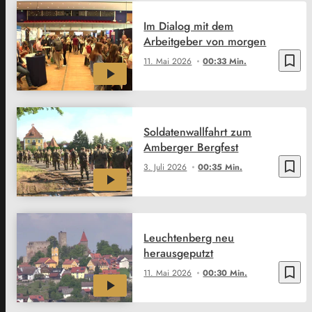
Im Dialog mit dem
Arbeitgeber von morgen
bookmark_border
11. Mai 2026
00:33 Min.
Soldatenwallfahrt zum
Amberger Bergfest
bookmark_border
3. Juli 2026
00:35 Min.
Leuchtenberg neu
herausgeputzt
bookmark_border
11. Mai 2026
00:30 Min.