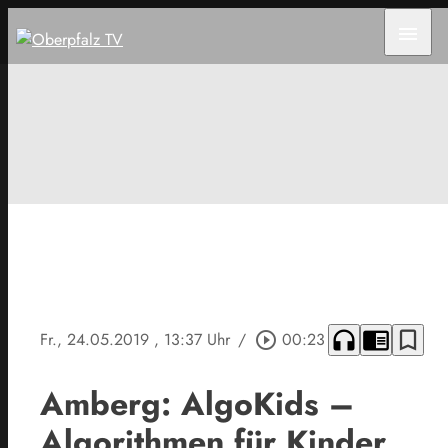
menu
headphones
chrome_reader_mode
bookmark_border
Fr., 24.05.2019
, 13:37 Uhr
/
play_circle_outline
00:23
Amberg: AlgoKids –
Algorithmen für Kinder