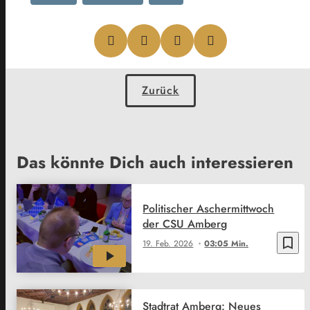
Zurück
Das könnte Dich auch interessieren
Politischer Aschermittwoch
der CSU Amberg
bookmark_border
19. Feb. 2026
03:05 Min.
Stadtrat Amberg: Neues