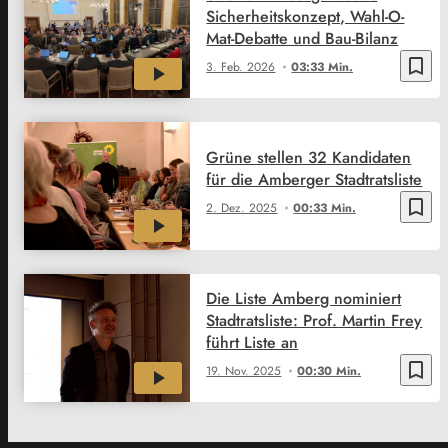
Sicherheitskonzept, Wahl-O-
Mat-Debatte und Bau-Bilanz
bookmark_border
3. Feb. 2026
03:33 Min.
Grüne stellen 32 Kandidaten
für die Amberger Stadtratsliste
bookmark_border
2. Dez. 2025
00:33 Min.
Die Liste Amberg nominiert
Stadtratsliste: Prof. Martin Frey
führt Liste an
bookmark_border
19. Nov. 2025
00:30 Min.