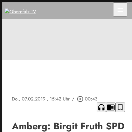
menu
Do., 07.02.2019
, 15:42 Uhr
/
play_circle_outline
00:43
headphones
chrome_reader_mode
bookmark_border
Amberg: Birgit Fruth SPD