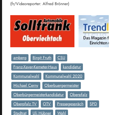
(fr/Videoreporter: Alfred Brönner)
amberg
Birgit Fruth
CSU
Franz-Xaver-Kemeter-Haus
kandidatur
Kommunalwahl
Kommunalwahl 2020
Michael Cerny
Oberbuergermeister
Oberbürgermeisterkandidatur
Oberpfalz
Oberpfalz TV
OTV
Pressegespräch
SPD
Stadtrat
Uli Hübner
Wahl