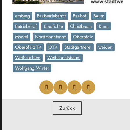
amberg
Baubetriebshof
Bauhof
Baum
Betriebshof
Blaufichte
Christbaum
Kran.
Mantel
Nordmanntanne
Oberpfalz
Oberpfalz TV
OTV
Stadtgärtnerei
weiden
Weihnachten
Weihnachtsbaum
Wolfgang Winter
Zurück