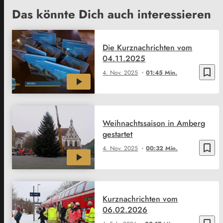
Das könnte Dich auch interessieren
Die Kurznachrichten vom
04.11.2025
bookmark_border
4. Nov. 2025
01:45 Min.
Weihnachtssaison in Amberg
gestartet
bookmark_border
4. Nov. 2025
00:32 Min.
Kurznachrichten vom
06.02.2026