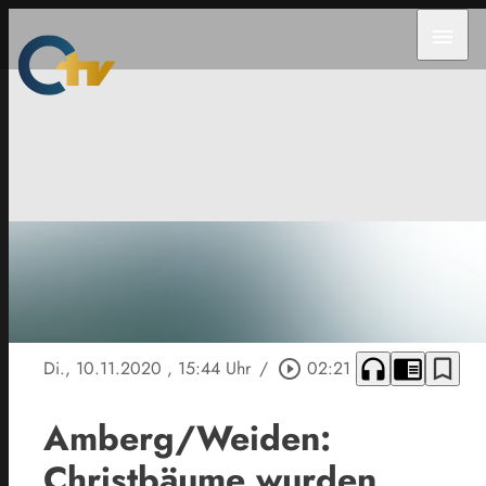
menu
headphones
chrome_reader_mode
bookmark_border
Di., 10.11.2020
, 15:44 Uhr
/
play_circle_outline
02:21
Amberg/Weiden:
Christbäume wurden