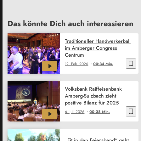
Das könnte Dich auch interessieren
Traditioneller Handwerkerball
im Amberger Congress
Centrum
bookmark_border
12. Feb. 2026
00:34 Min.
Volksbank Raiffeisenbank
Amberg-Sulzbach zieht
positive Bilanz für 2025
bookmark_border
6. Juli 2026
00:28 Min.
„Fit in den Feierabend“ geht