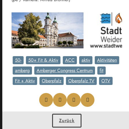
50-
50+ Fit & Aktiv
ACC
aktiv
Aktivitäten
amberg
Amberger Congress Centrum
fit
Fit + Aktiv
Oberpfalz
Oberpfalz TV
OTV
Zurück