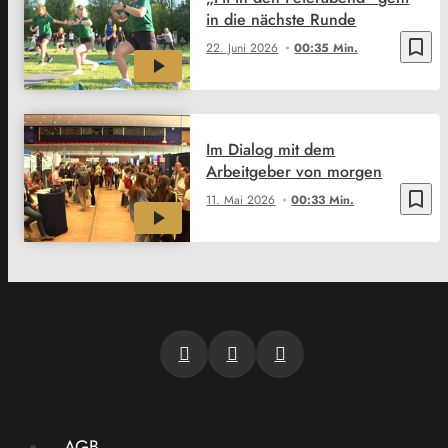
in die nächste Runde
bookmark_border
22. Juni 2026
00:35 Min.
Im Dialog mit dem
Arbeitgeber von morgen
bookmark_border
11. Mai 2026
00:33 Min.
AGB