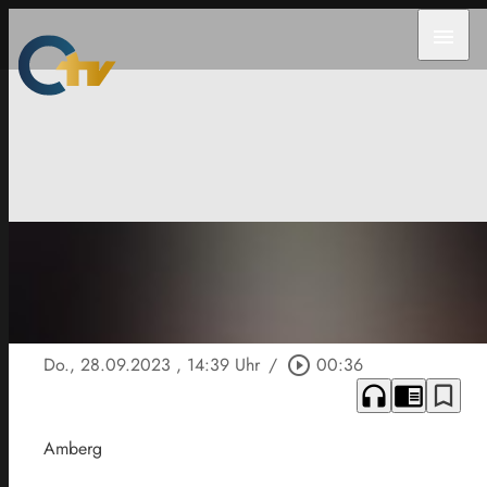
menu
Do., 28.09.2023
, 14:39 Uhr
/
play_circle_outline
00:36
headphones
chrome_reader_mode
bookmark_border
Amberg