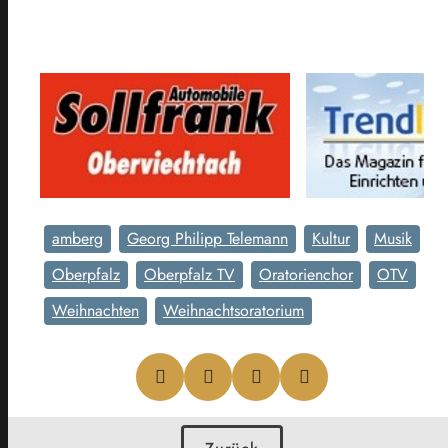
amberg
Georg Philipp Telemann
Kultur
Musik
Oberpfalz
Oberpfalz TV
Oratorienchor
OTV
Weihnachten
Weihnachtsoratorium