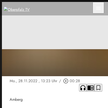
menu
Mo., 28.11.2022
, 13:23 Uhr
/
play_circle_outline
00:28
headphones
chrome_reader_mode
bookmark_border
Amberg