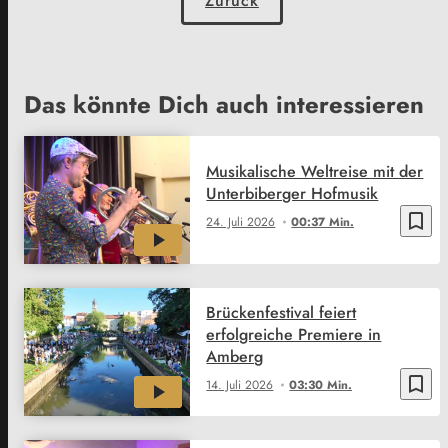
Zurück
Das könnte Dich auch interessieren
Musikalische Weltreise mit der
Unterbiberger Hofmusik
bookmark_border
24. Juli 2026
00:37 Min.
Brückenfestival feiert
erfolgreiche Premiere in
Amberg
bookmark_border
14. Juli 2026
03:30 Min.