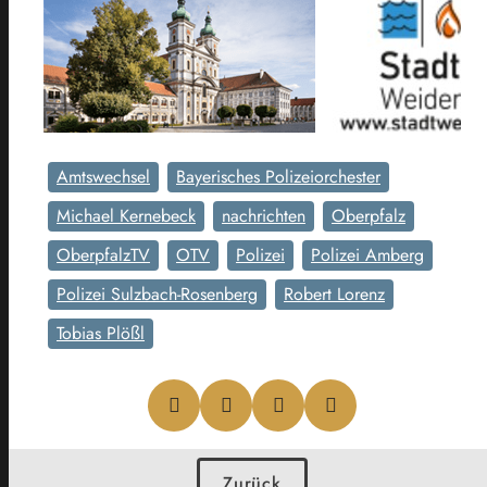
Amtswechsel
Bayerisches Polizeiorchester
Michael Kernebeck
nachrichten
Oberpfalz
OberpfalzTV
OTV
Polizei
Polizei Amberg
Polizei Sulzbach-Rosenberg
Robert Lorenz
Tobias Plößl
Zurück