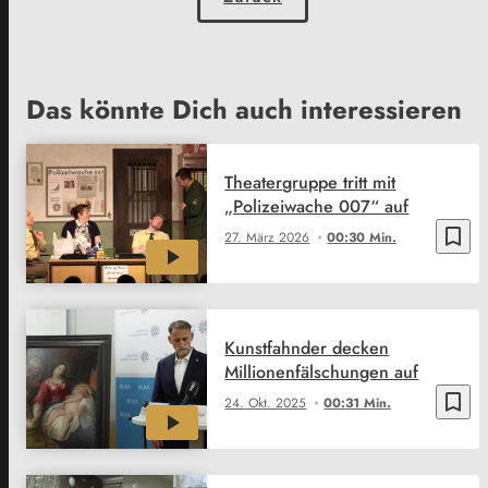
Das könnte Dich auch interessieren
Theatergruppe tritt mit
„Polizeiwache 007“ auf
bookmark_border
27. März 2026
00:30 Min.
Kunstfahnder decken
Millionenfälschungen auf
bookmark_border
24. Okt. 2025
00:31 Min.