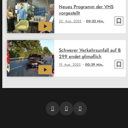
Neues Programm der VHS
vorgestellt
bookmark_border
22. Aug. 2025
00:32 Min.
Schwerer Verkehrsunfall auf B
299 endet glimpflich
bookmark_border
19. Aug. 2025
00:39 Min.