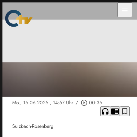
menu
Mo., 16.06.2025
, 14:57 Uhr
/
play_circle_outline
00:36
headphones
chrome_reader_mode
bookmark_border
Sulzbach-Rosenberg