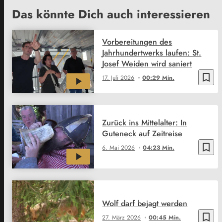
Das könnte Dich auch interessieren
Vorbereitungen des
Jahrhundertwerks laufen: St.
Josef Weiden wird saniert
bookmark_border
17. Juli 2026
00:29 Min.
Zurück ins Mittelalter: In
Guteneck auf Zeitreise
bookmark_border
6. Mai 2026
04:23 Min.
Wolf darf bejagt werden
bookmark_border
27. März 2026
00:45 Min.