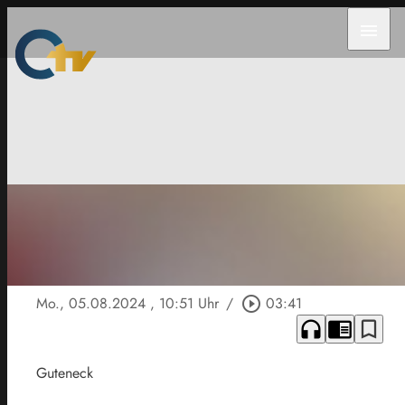
menu
Mo., 05.08.2024
, 10:51 Uhr
/
play_circle_outline
03:41
headphones
chrome_reader_mode
bookmark_border
Guteneck