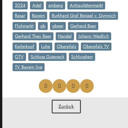
2024
Adel
amberg
Antiquitätenmarkt
Basar
Bayern
Burkhard Graf Beissel v. Gymnich
Flohmarkt
gb
gbeer
Gerhard Beer
Gerhard Theo Beer
Handel
Johann Wedlich
Keilerkopf
Luhe
Oberpfalz
Oberpfalz TV
OTV
Schloss Guteneck
Schlossherr
TV Bayern live
Zurück