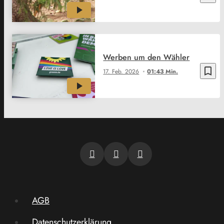
Werben um den Wähler
bookmark_border
17. Feb. 2026
01:43 Min.
AGB
Datenschutzerklärung