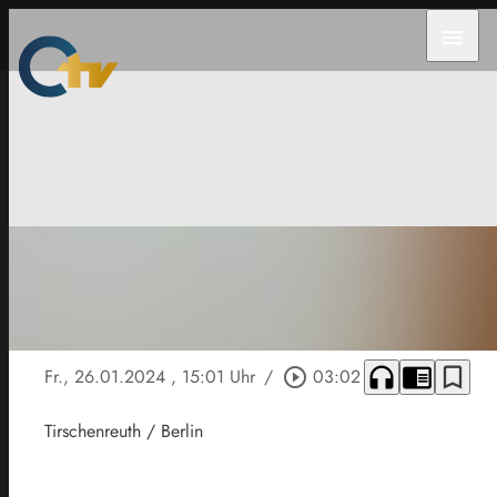
menu
headphones
chrome_reader_mode
bookmark_border
Fr., 26.01.2024
, 15:01 Uhr
/
play_circle_outline
03:02
Tirschenreuth / Berlin