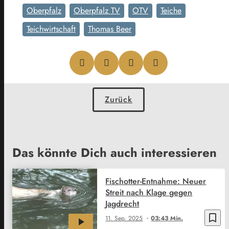
Oberpfalz
Oberpfalz TV
OTV
Teiche
Teichwirtschaft
Thomas Beer
Zurück
Das könnte Dich auch interessieren
Fischotter-Entnahme: Neuer
Streit nach Klage gegen
Jagdrecht
bookmark_border
11. Sep. 2025
03:43 Min.