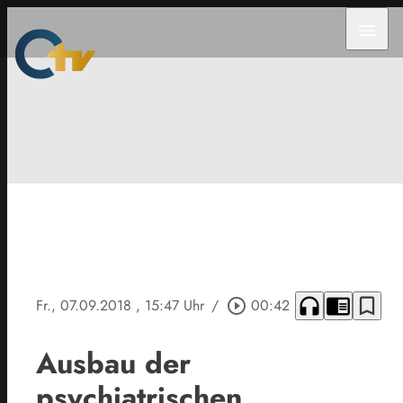
menu
headphones
chrome_reader_mode
bookmark_border
Fr., 07.09.2018
, 15:47 Uhr
/
play_circle_outline
00:42
Ausbau der
psychiatrischen