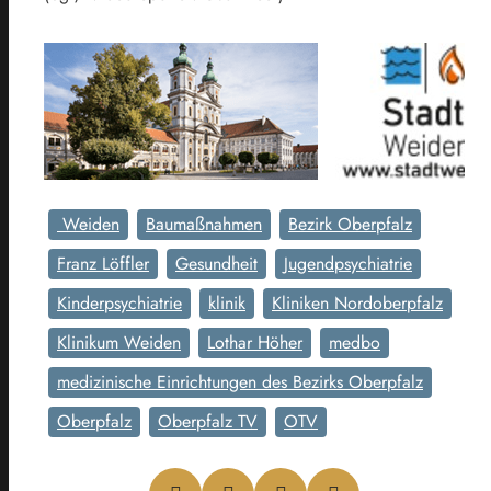
Weiden
Baumaßnahmen
Bezirk Oberpfalz
Franz Löffler
Gesundheit
Jugendpsychiatrie
Kinderpsychiatrie
klinik
Kliniken Nordoberpfalz
Klinikum Weiden
Lothar Höher
medbo
medizinische Einrichtungen des Bezirks Oberpfalz
Oberpfalz
Oberpfalz TV
OTV