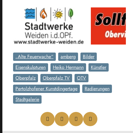
„Alte Feuerwache“
amberg
Bilder
Eisenskulpturen
Heiko Hermann
Künstler
Oberpfalz
Oberpfalz TV
OTV
Pertolzhofener Kunstdingertage
Radierungen
Stadtgalerie