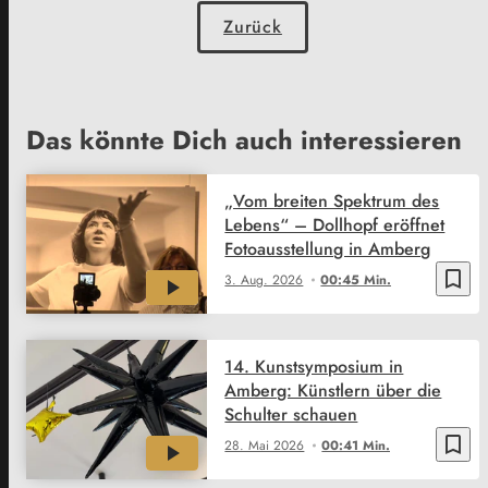
Zurück
Das könnte Dich auch interessieren
„Vom breiten Spektrum des
Lebens“ – Dollhopf eröffnet
Fotoausstellung in Amberg
bookmark_border
3. Aug. 2026
00:45 Min.
14. Kunstsymposium in
Amberg: Künstlern über die
Schulter schauen
bookmark_border
28. Mai 2026
00:41 Min.