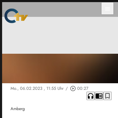
menu
Mo., 06.02.2023
, 11:55 Uhr
/
play_circle_outline
00:27
headphones
chrome_reader_mode
bookmark_border
Amberg