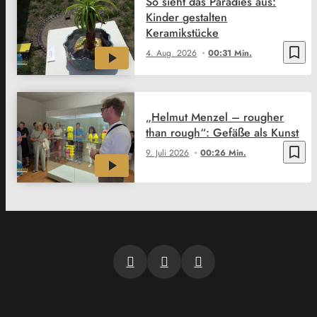
So sieht das Paradies aus:
Kinder gestalten
Keramikstücke
bookmark_border
4. Aug. 2026
00:31 Min.
„Helmut Menzel – rougher
than rough“: Gefäße als Kunst
bookmark_border
9. Juli 2026
00:26 Min.