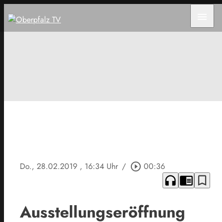
menu
Do., 28.02.2019
, 16:34 Uhr
/
play_circle_outline
00:36
headphones
chrome_reader_mode
bookmark_border
Ausstellungseröffnung