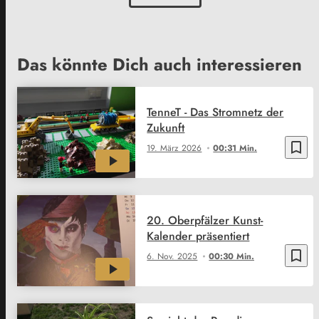
Das könnte Dich auch interessieren
TenneT - Das Stromnetz der
Zukunft
bookmark_border
19. März 2026
00:31 Min.
20. Oberpfälzer Kunst-
Kalender präsentiert
bookmark_border
6. Nov. 2025
00:30 Min.