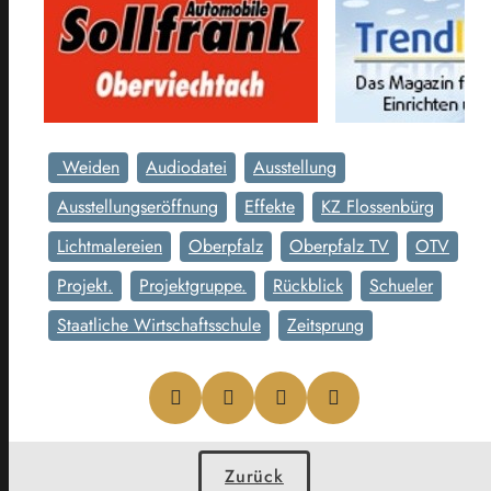
Weiden
Audiodatei
Ausstellung
Ausstellungseröffnung
Effekte
KZ Flossenbürg
Lichtmalereien
Oberpfalz
Oberpfalz TV
OTV
Projekt.
Projektgruppe.
Rückblick
Schueler
Staatliche Wirtschaftsschule
Zeitsprung
Zurück