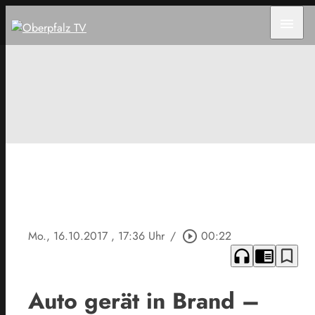
menu
Mo., 16.10.2017
, 17:36 Uhr
/
play_circle_outline
00:22
headphones
chrome_reader_mode
bookmark_border
Auto gerät in Brand –