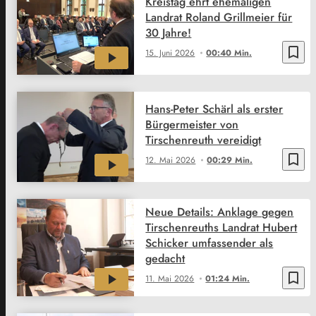
Kreistag ehrt ehemaligen
Landrat Roland Grillmeier für
30 Jahre!
bookmark_border
15. Juni 2026
00:40 Min.
Hans-Peter Schärl als erster
Bürgermeister von
Tirschenreuth vereidigt
bookmark_border
12. Mai 2026
00:29 Min.
Neue Details: Anklage gegen
Tirschenreuths Landrat Hubert
Schicker umfassender als
gedacht
bookmark_border
11. Mai 2026
01:24 Min.