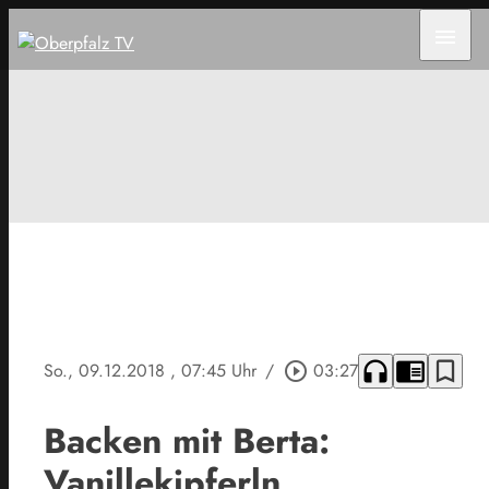
menu
headphones
chrome_reader_mode
bookmark_border
So., 09.12.2018
, 07:45 Uhr
/
play_circle_outline
03:27
Backen mit Berta:
Vanillekipferln