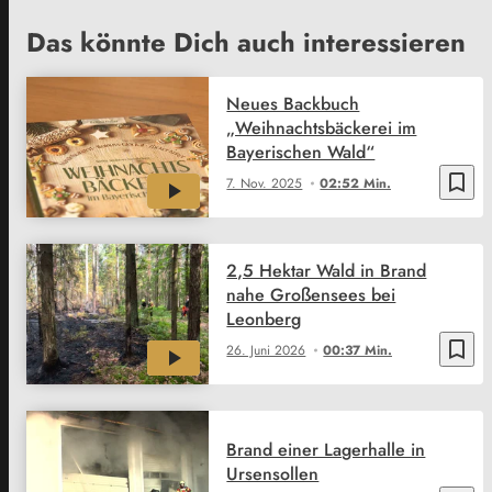
Das könnte Dich auch interessieren
Neues Backbuch
„Weihnachtsbäckerei im
Bayerischen Wald“
bookmark_border
7. Nov. 2025
02:52 Min.
2,5 Hektar Wald in Brand
nahe Großensees bei
Leonberg
bookmark_border
26. Juni 2026
00:37 Min.
Brand einer Lagerhalle in
Ursensollen