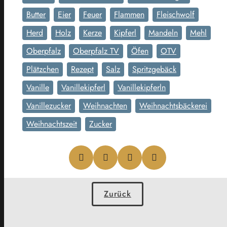
Butter
Eier
Feuer
Flammen
Fleischwolf
Herd
Holz
Kerze
Kipferl
Mandeln
Mehl
Oberpfalz
Oberpfalz TV
Öfen
OTV
Plätzchen
Rezept
Salz
Spritzgebäck
Vanille
Vanillekipferl
Vanillekipferln
Vanillezucker
Weihnachten
Weihnachtsbäckerei
Weihnachtszeit
Zucker
Zurück