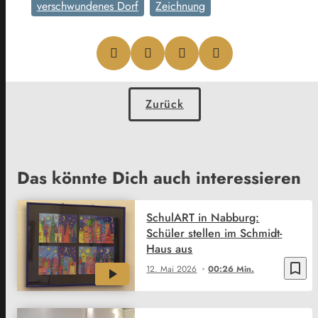
verschwundenes Dorf
Zeichnung
Zurück
Das könnte Dich auch interessieren
SchulART in Nabburg:
Schüler stellen im Schmidt-
Haus aus
bookmark_border
12. Mai 2026
00:26 Min.