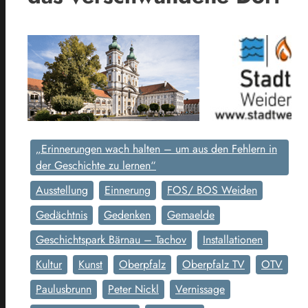
„Erinnerungen wach halten – um aus den Fehlern in
der Geschichte zu lernen“
Ausstellung
Einnerung
FOS/ BOS Weiden
Gedächtnis
Gedenken
Gemaelde
Geschichtspark Bärnau – Tachov
Installationen
Kultur
Kunst
Oberpfalz
Oberpfalz TV
OTV
Paulusbrunn
Peter Nickl
Vernissage