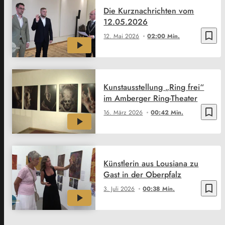
Die Kurznachrichten vom
12.05.2026
bookmark_border
12. Mai 2026
02:00 Min.
Kunstausstellung „Ring frei“
im Amberger Ring-Theater
bookmark_border
16. März 2026
00:42 Min.
Künstlerin aus Lousiana zu
Gast in der Oberpfalz
bookmark_border
3. Juli 2026
00:38 Min.