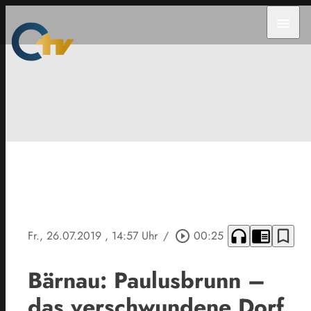
menu
headphones
chrome_reader_mode
bookmark_border
Fr., 26.07.2019
, 14:57 Uhr
/
play_circle_outline
00:25
Bärnau: Paulusbrunn –
das verschwundene Dorf