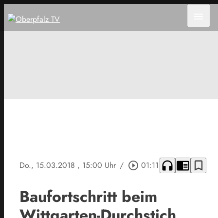
menu
headphones
chrome_reader_mode
bookmark_border
Do., 15.03.2018
, 15:00 Uhr
/
play_circle_outline
01:11
Baufortschritt beim
Wittgarten-Durchstich