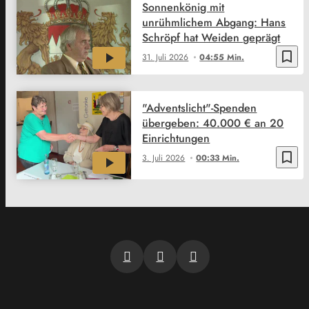
Sonnenkönig mit
unrühmlichem Abgang: Hans
Schröpf hat Weiden geprägt
bookmark_border
31. Juli 2026
04:55 Min.
"Adventslicht"-Spenden
übergeben: 40.000 € an 20
Einrichtungen
bookmark_border
3. Juli 2026
00:33 Min.