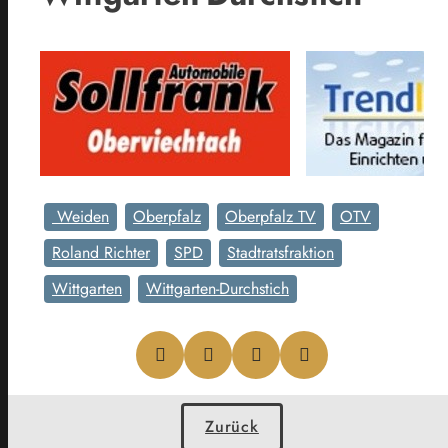
Weiden
Oberpfalz
Oberpfalz TV
OTV
Roland Richter
SPD
Stadtratsfraktion
Wittgarten
Wittgarten-Durchstich
Zurück