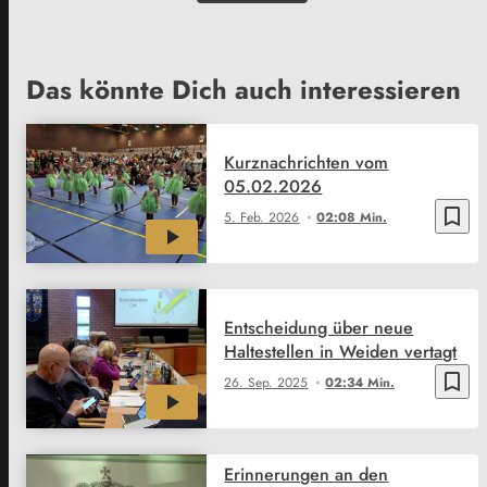
Das könnte Dich auch interessieren
Kurznachrichten vom
05.02.2026
bookmark_border
5. Feb. 2026
02:08 Min.
Entscheidung über neue
Haltestellen in Weiden vertagt
bookmark_border
26. Sep. 2025
02:34 Min.
Erinnerungen an den