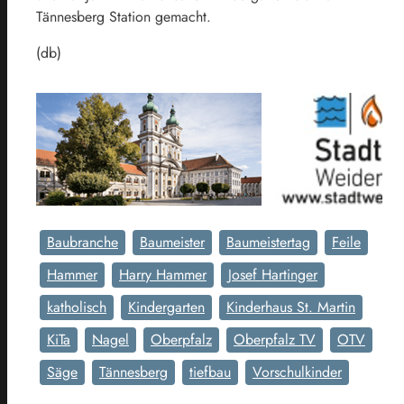
Tännesberg Station gemacht.
(db)
Baubranche
Baumeister
Baumeistertag
Feile
Hammer
Harry Hammer
Josef Hartinger
katholisch
Kindergarten
Kinderhaus St. Martin
KiTa
Nagel
Oberpfalz
Oberpfalz TV
OTV
Säge
Tännesberg
tiefbau
Vorschulkinder