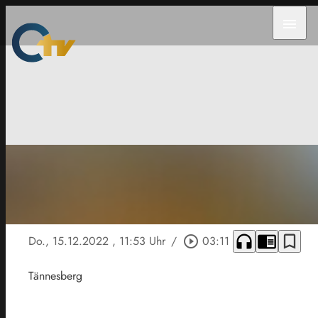
menu
headphones
chrome_reader_mode
bookmark_border
Do., 15.12.2022
, 11:53 Uhr
/
play_circle_outline
03:11
Tännesberg