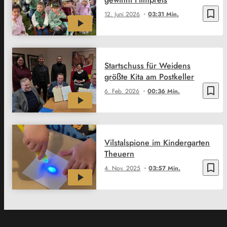
bookmark_border
12. Juni 2026
03:31 Min.
Startschuss für Weidens
größte Kita am Postkeller
bookmark_border
6. Feb. 2026
00:36 Min.
Vilstalspione im Kindergarten
Theuern
bookmark_border
4. Nov. 2025
03:57 Min.