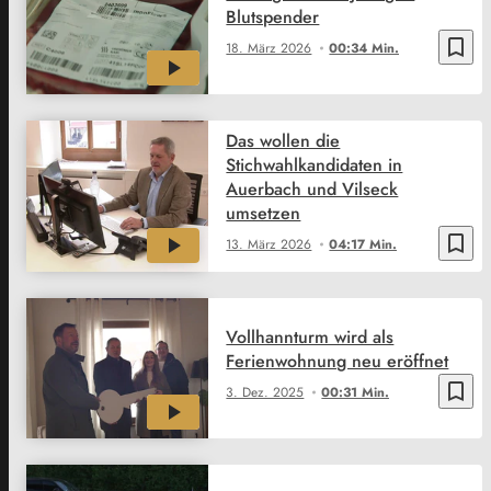
Blutspender
bookmark_border
18. März 2026
00:34 Min.
Das wollen die
Stichwahlkandidaten in
Auerbach und Vilseck
umsetzen
bookmark_border
13. März 2026
04:17 Min.
Vollhannturm wird als
Ferienwohnung neu eröffnet
bookmark_border
3. Dez. 2025
00:31 Min.