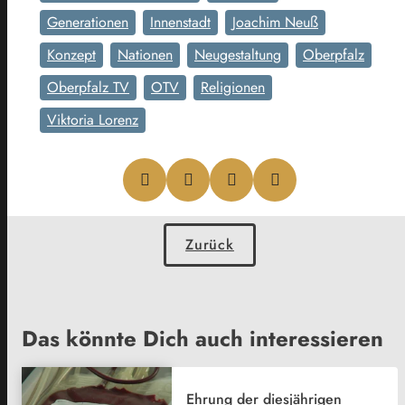
Generationen
Innenstadt
Joachim Neuß
Konzept
Nationen
Neugestaltung
Oberpfalz
Oberpfalz TV
OTV
Religionen
Viktoria Lorenz
Zurück
Das könnte Dich auch interessieren
Ehrung der diesjährigen