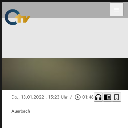
menu
headphones
chrome_reader_mode
bookmark_border
Do., 13.01.2022
, 15:23 Uhr
/
play_circle_outline
01:48
Auerbach