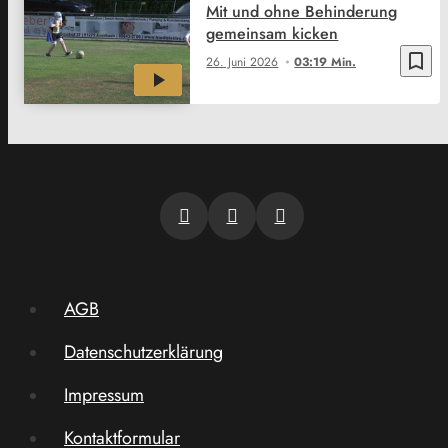
Mit und ohne Behinderung
gemeinsam kicken
bookmark_border
26. Juni 2026
03:19 Min.
AGB
Datenschutzerklärung
Impressum
Kontaktformular