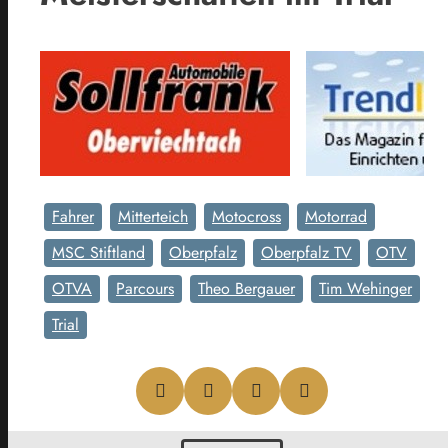
Fahrer
Mitterteich
Motocross
Motorrad
MSC Stiftland
Oberpfalz
Oberpfalz TV
OTV
OTVA
Parcours
Theo Bergauer
Tim Wehinger
Trial