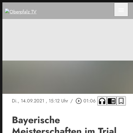
menu
headphones
chrome_reader_mode
bookmark_border
Di., 14.09.2021
, 15:12 Uhr
/
play_circle_outline
01:06
Bayerische
Meisterschaften im Trial