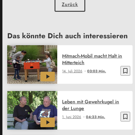
Zurück
Das könnte Dich auch interessieren
Mitmach-Mobil macht Halt in
Mitterteich
bookmark_border
14. Juli 2026
03:03 Min.
Leben mit Gewehrkugel in
der Lunge
bookmark_border
1. Juni 2026
04:23 Min.