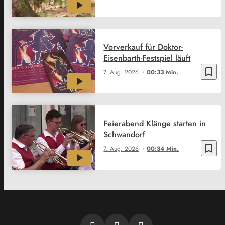
Vorverkauf für Doktor-
Eisenbarth-Festspiel läuft
bookmark_border
7. Aug. 2026
00:33 Min.
Feierabend Klänge starten in
Schwandorf
bookmark_border
7. Aug. 2026
00:34 Min.