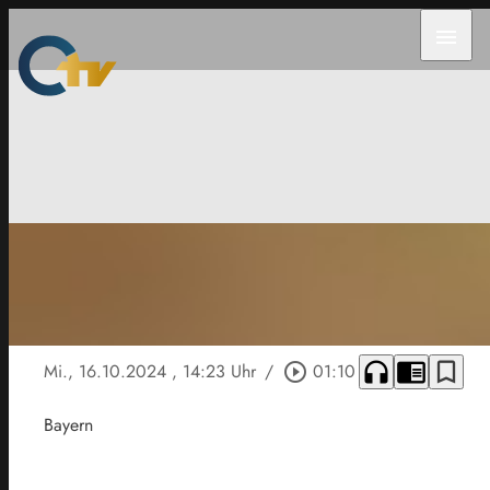
menu
headphones
chrome_reader_mode
bookmark_border
Mi., 16.10.2024
, 14:23 Uhr
/
play_circle_outline
01:10
Bayern