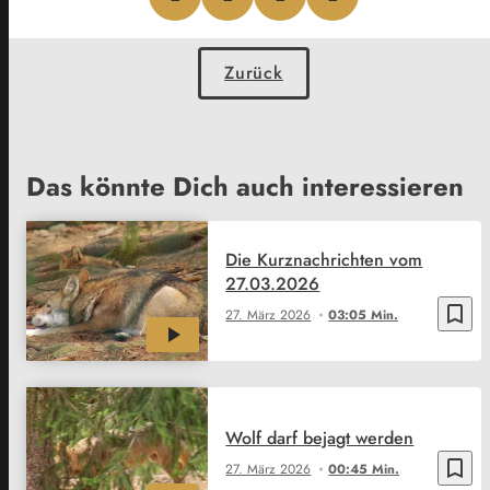
Zurück
Das könnte Dich auch interessieren
Die Kurznachrichten vom
27.03.2026
bookmark_border
27. März 2026
03:05 Min.
Wolf darf bejagt werden
bookmark_border
27. März 2026
00:45 Min.