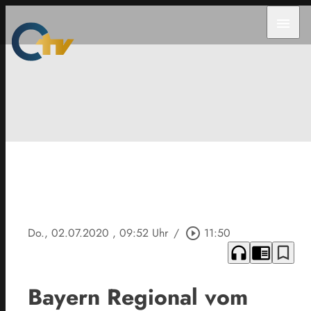
menu
Do., 02.07.2020
, 09:52 Uhr
/
play_circle_outline
11:50
headphones
chrome_reader_mode
bookmark_border
Bayern Regional vom