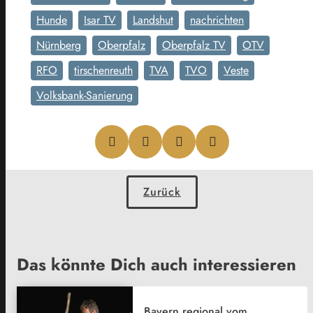
Hunde
Isar TV
Landshut
nachrichten
Nürnberg
Oberpfalz
Oberpfalz TV
OTV
RFO
tirschenreuth
TVA
TVO
Veste
Volksbank-Sanierung
Zurück
Das könnte Dich auch interessieren
Bayern regional vom