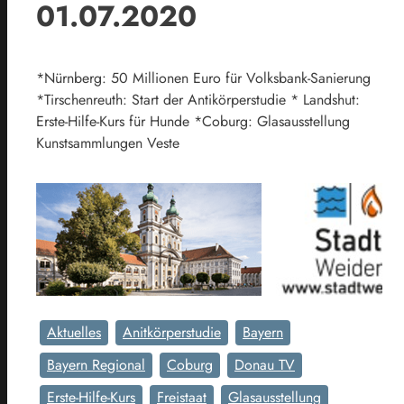
01.07.2020
*Nürnberg: 50 Millionen Euro für Volksbank-Sanierung
*Tirschenreuth: Start der Antikörperstudie * Landshut:
Erste-Hilfe-Kurs für Hunde *Coburg: Glasausstellung
Kunstsammlungen Veste
Aktuelles
Anitkörperstudie
Bayern
Bayern Regional
Coburg
Donau TV
Erste-Hilfe-Kurs
Freistaat
Glasausstellung