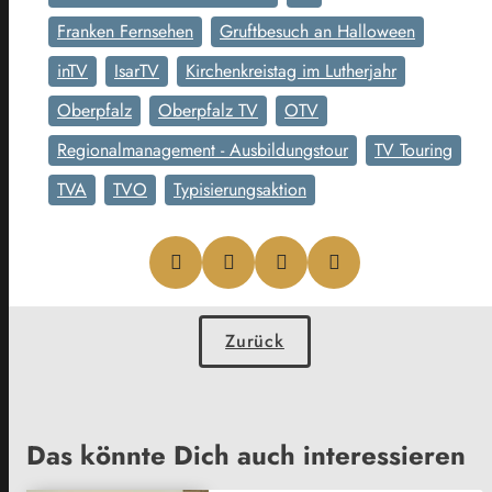
Franken Fernsehen
Gruftbesuch an Halloween
inTV
IsarTV
Kirchenkreistag im Lutherjahr
Oberpfalz
Oberpfalz TV
OTV
Regionalmanagement - Ausbildungstour
TV Touring
TVA
TVO
Typisierungsaktion
Zurück
Das könnte Dich auch interessieren