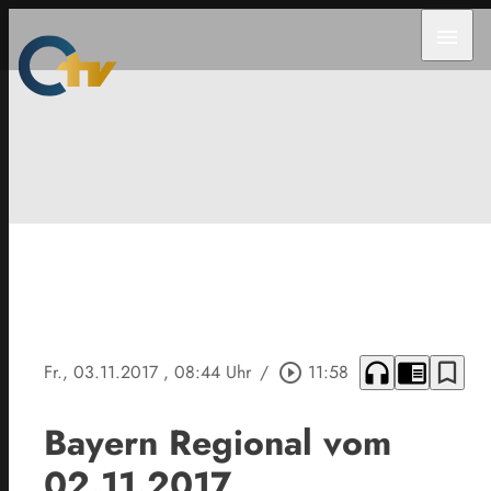
menu
headphones
chrome_reader_mode
bookmark_border
Fr., 03.11.2017
, 08:44 Uhr
/
play_circle_outline
11:58
Bayern Regional vom
02.11.2017