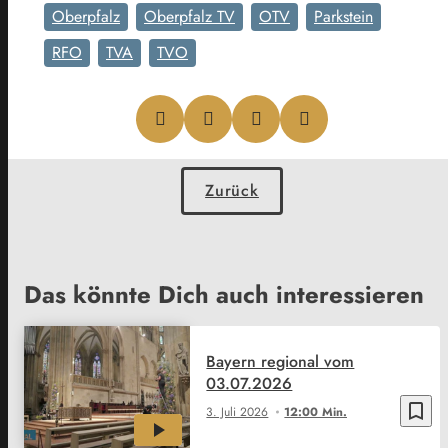
Oberpfalz
Oberpfalz TV
OTV
Parkstein
RFO
TVA
TVO
Zurück
Das könnte Dich auch interessieren
Bayern regional vom
03.07.2026
bookmark_border
3. Juli 2026
12:00 Min.