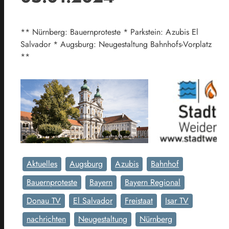
** Nürnberg: Bauernproteste * Parkstein: Azubis El
Salvador * Augsburg: Neugestaltung Bahnhofs-Vorplatz
**
Aktuelles
Augsburg
Azubis
Bahnhof
Bauernproteste
Bayern
Bayern Regional
Donau TV
El Salvador
Freistaat
Isar TV
nachrichten
Neugestaltung
Nürnberg