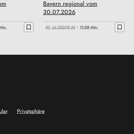
vom
Bayern regional vom
30.07.2026
bookmark_border
bookmark_border
Min.
30. Juli 2026
18:45
11:58 Min.
ular
Privatsphäre