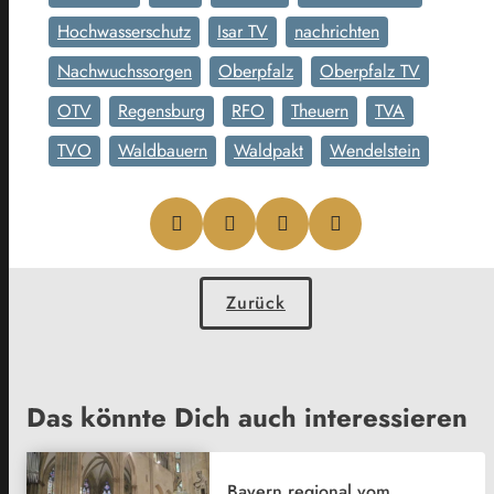
Hochwasserschutz
Isar TV
nachrichten
Nachwuchssorgen
Oberpfalz
Oberpfalz TV
OTV
Regensburg
RFO
Theuern
TVA
TVO
Waldbauern
Waldpakt
Wendelstein
Zurück
Das könnte Dich auch interessieren
Bayern regional vom