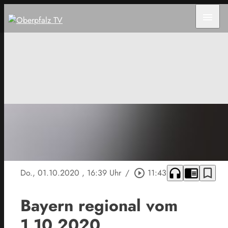
menu
headphones
chrome_reader_mode
bookmark_border
Do., 01.10.2020
, 16:39 Uhr
/
play_circle_outline
11:43
Bayern regional vom
1.10.2020