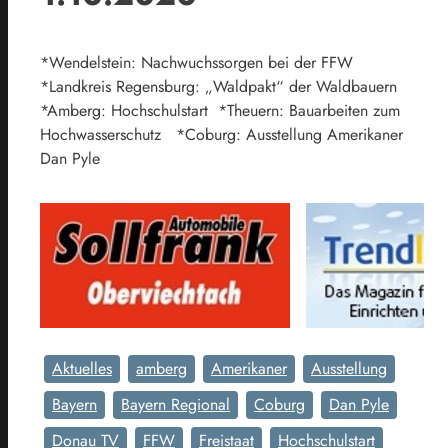
*Wendelstein: Nachwuchssorgen bei der FFW
*Landkreis Regensburg: „Waldpakt“ der Waldbauern
*Amberg: Hochschulstart *Theuern: Bauarbeiten zum
Hochwasserschutz *Coburg: Ausstellung Amerikaner
Dan Pyle
Aktuelles
amberg
Amerikaner
Ausstellung
Bayern
Bayern Regional
Coburg
Dan Pyle
Donau TV
FFW
Freistaat
Hochschulstart