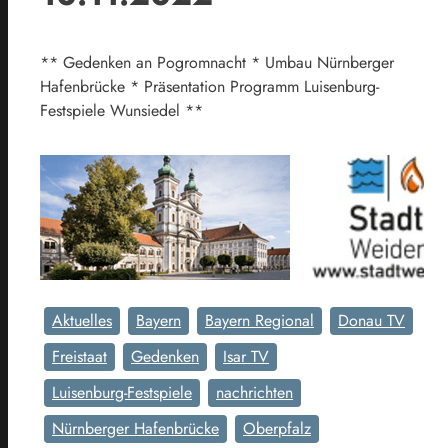
** Gedenken an Pogromnacht * Umbau Nürnberger
Hafenbrücke * Präsentation Programm Luisenburg-
Festspiele Wunsiedel **
Aktuelles
Bayern
Bayern Regional
Donau TV
Freistaat
Gedenken
Isar TV
Luisenburg-Festspiele
nachrichten
Nürnberger Hafenbrücke
Oberpfalz