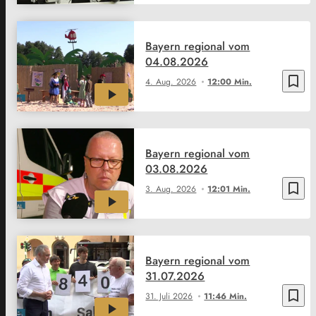
Bayern regional vom
04.08.2026
bookmark_border
4. Aug. 2026
12:00 Min.
Bayern regional vom
03.08.2026
bookmark_border
3. Aug. 2026
12:01 Min.
Bayern regional vom
31.07.2026
bookmark_border
31. Juli 2026
11:46 Min.