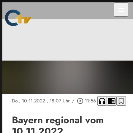
menu
headphones
chrome_reader_mode
bookmark_border
Do., 10.11.2022
, 18:07 Uhr
/
play_circle_outline
11:56
Bayern regional vom
10.11.2022