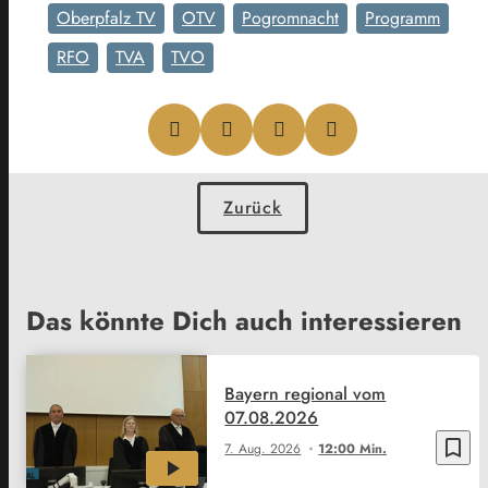
Oberpfalz TV
OTV
Pogromnacht
Programm
RFO
TVA
TVO
Zurück
Das könnte Dich auch interessieren
Bayern regional vom
07.08.2026
bookmark_border
7. Aug. 2026
12:00 Min.