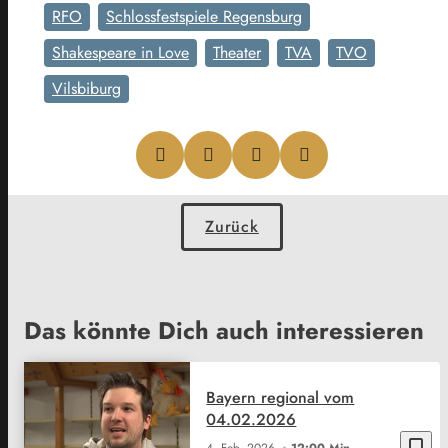
RFO
Schlossfestspiele Regensburg
Shakespeare in Love
Theater
TVA
TVO
Vilsbiburg
Zurück
Das könnte Dich auch interessieren
Bayern regional vom
04.02.2026
bookmark_border
4. Feb. 2026
12:00 Min.