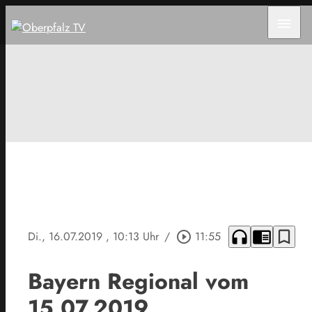
menu
headphones
chrome_reader_mode
bookmark_border
Di., 16.07.2019
, 10:13 Uhr
/
play_circle_outline
11:55
Bayern Regional vom
15.07.2019