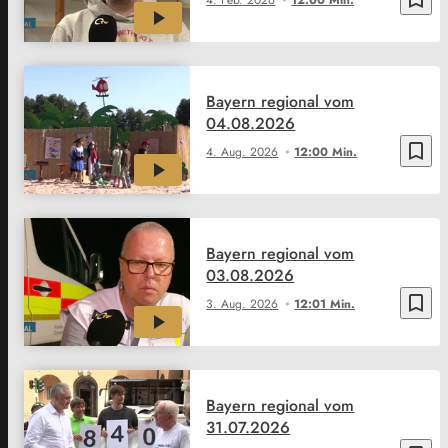
Bayern regional vom
04.08.2026
bookmark_border
4. Aug. 2026
12:00 Min.
Bayern regional vom
03.08.2026
bookmark_border
3. Aug. 2026
12:01 Min.
Bayern regional vom
31.07.2026