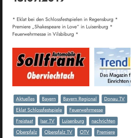
* Eklat bei den Schlossfestspielen in Regensburg *
Premiere „Shakespeare in Love“ in Luisenburg *
Feuerwehrmesse in Vilsbiburg *
Aktuelles
Bayern
Bayern Regional
Donau TV
Eklat Schlossfestspiele
Feuerwehrmesse
Freistaat
Isar TV
Luisenburg
nachrichten
Oberpfalz
Oberpfalz TV
OTV
Premiere