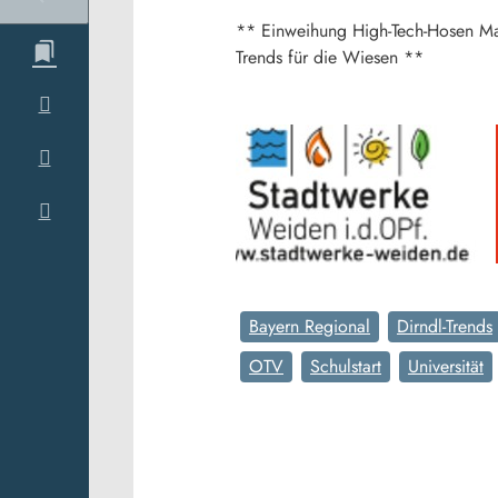
** Einweihung High-Tech-Hosen Man
Trends für die Wiesen **
Bayern Regional
Dirndl-Trends
OTV
Schulstart
Universität