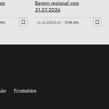
vom
Bayern regional vom
31.07.2026
bookmark_border
bookmark_border
Min.
31. Juli 2026
18:45
11:46 Min.
ular
Privatsphäre