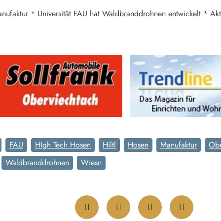
ufaktur * Universität FAU hat Waldbranddrohnen entwickelt * Akti
FAU
HIgh Tech Hosen
Hiltl
Hosen
Manufaktur
Obe
Waldbranddrohnen
Wiesn