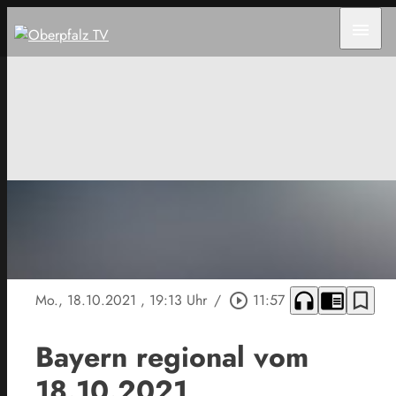
menu
headphones
chrome_reader_mode
bookmark_border
Mo., 18.10.2021
, 19:13 Uhr
/
play_circle_outline
11:57
Bayern regional vom
18.10.2021