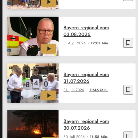
Bayern regional vom
03.08.2026
bookmark_border
3. Aug. 2026
12:01 Min.
Bayern regional vom
31.07.2026
bookmark_border
31. Juli 2026
11:46 Min.
Bayern regional vom
30.07.2026
bookmark_border
30. Juli 2026
11:58 Min.