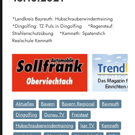
*Landkreis Bayreuth: Hubschrauberwindentraining
*Dingolfing: TZ Puls in Dingolfing *Regenstauf:
Strahlenschutzübung *Kemnath: Spatenstich
Realschule Kemnath
Aktuelles
Bayern
Bayern Regional
Bayreuth
Dingolfing
Donau TV
Freistaat
Hubschrauberwindentraining
Isar TV
Kemnath