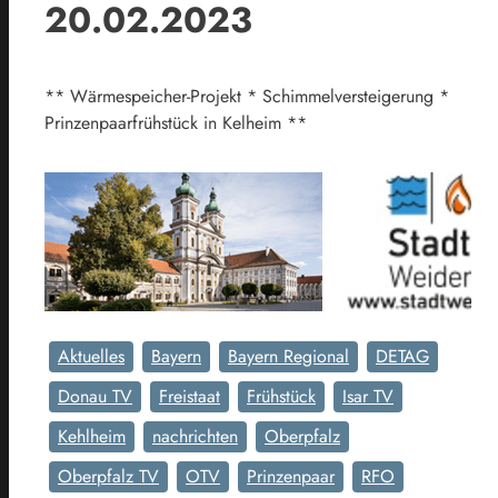
20.02.2023
** Wärmespeicher-Projekt * Schimmelversteigerung *
Prinzenpaarfrühstück in Kelheim **
Aktuelles
Bayern
Bayern Regional
DETAG
Donau TV
Freistaat
Frühstück
Isar TV
Kehlheim
nachrichten
Oberpfalz
Oberpfalz TV
OTV
Prinzenpaar
RFO