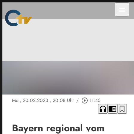
menu
Mo., 20.02.2023
, 20:08 Uhr
/
play_circle_outline
11:45
headphones
chrome_reader_mode
bookmark_border
Bayern regional vom