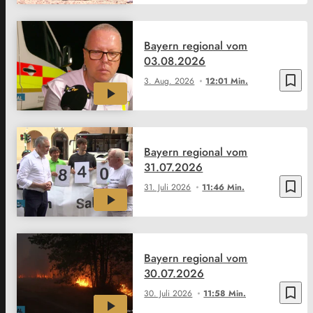
Bayern regional vom
03.08.2026
bookmark_border
3. Aug. 2026
12:01 Min.
Bayern regional vom
31.07.2026
bookmark_border
31. Juli 2026
11:46 Min.
Bayern regional vom
30.07.2026
bookmark_border
30. Juli 2026
11:58 Min.