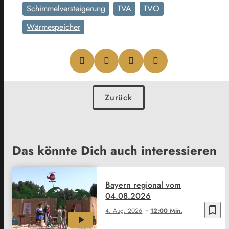
Schimmelversteigerung
TVA
TVO
Wärmespeicher
Zurück
Das könnte Dich auch interessieren
Bayern regional vom
04.08.2026
bookmark_border
4. Aug. 2026
12:00 Min.