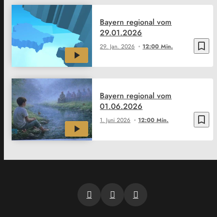
Bayern regional vom
29.01.2026
bookmark_border
29. Jan. 2026
12:00 Min.
Bayern regional vom
01.06.2026
bookmark_border
1. Juni 2026
12:00 Min.