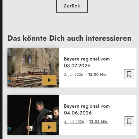
Zurück
Das könnte Dich auch interessieren
Bayern regional vom
03.07.2026
bookmark_border
3. Juli 2026
12:00 Min.
Bayern regional vom
04.06.2026
bookmark_border
4. Juni 2026
12:02 Min.