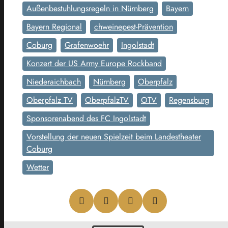
Außenbestuhlungsregeln in Nürnberg
Bayern
Bayern Regional
chweinepest-Prävention
Coburg
Grafenwoehr
Ingolstadt
Konzert der US Army Europe Rockband
Niederaichbach
Nürnberg
Oberpfalz
Oberpfalz TV
OberpfalzTV
OTV
Regensburg
Sponsorenabend des FC Ingolstadt
Vorstellung der neuen Spielzeit beim Landestheater
Coburg
Wetter